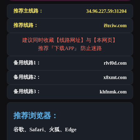
推荐主线路：
34.96.227.59:31204
推荐线路：
i9zciw.com
建议同时收藏【线路网址】与【本网页】
推荐『下载APP』 防止迷路
备用线路1：
rlvf0d.com
备用线路2：
x8xmt.com
备用线路3：
khfnmk.com
推荐浏览器：
谷歌、Safari、火狐、Edge