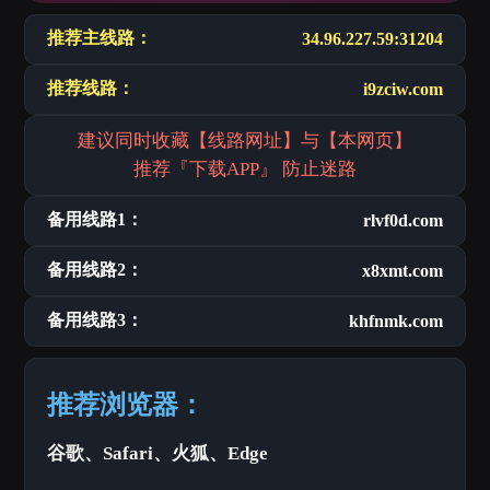
推荐主线路：
34.96.227.59:31204
推荐线路：
i9zciw.com
建议同时收藏【线路网址】与【本网页】
推荐『下载APP』 防止迷路
备用线路1：
rlvf0d.com
备用线路2：
x8xmt.com
备用线路3：
khfnmk.com
推荐浏览器：
谷歌、Safari、火狐、Edge