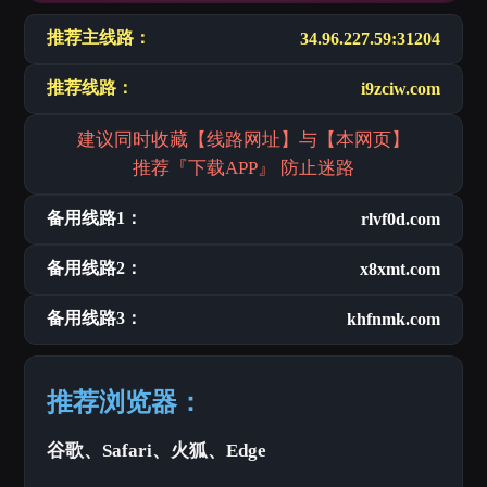
推荐主线路：
34.96.227.59:31204
推荐线路：
i9zciw.com
建议同时收藏【线路网址】与【本网页】
推荐『下载APP』 防止迷路
备用线路1：
rlvf0d.com
备用线路2：
x8xmt.com
备用线路3：
khfnmk.com
推荐浏览器：
谷歌、Safari、火狐、Edge