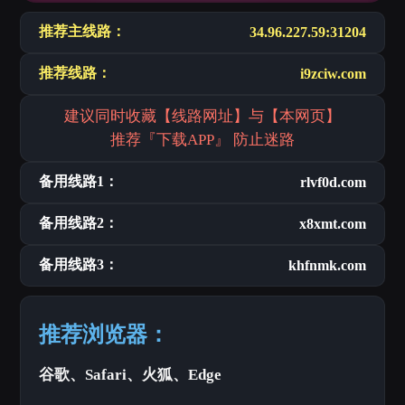
推荐主线路：
34.96.227.59:31204
推荐线路：
i9zciw.com
建议同时收藏【线路网址】与【本网页】
推荐『下载APP』 防止迷路
备用线路1：
rlvf0d.com
备用线路2：
x8xmt.com
备用线路3：
khfnmk.com
推荐浏览器：
谷歌、Safari、火狐、Edge